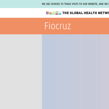
WE USE COOKIES TO TRACK VISITS TO OUR WEBSITE, AND WE
The Global Health Network
Fiocruz
WHO Collaborating Centre
www.tghn.org
Not a member?
Find out what The Global Health Network
can do for you.
REGISTER NOW.