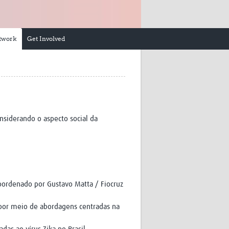
Research
WANETAM
CANTAM
etwork
Get Involved
TESA
R)
GBS
Women in Global Health Research
HeLTI
Global Health Research
Management
Coronavirus
onsiderando o aspecto social da
ordenado por Gustavo Matta / Fiocruz
ss
 por meio de abordagens centradas na