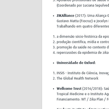
Apoiando profissionais de saúde n
(Coordenado por Luciana Sepulved
ZIKAlliance
(2017): Uma Aliança Gl
Gustavo Matta (Fiocruz) e Jocelyn
Trabalhando em quatro diferentes 
a dimensão sócio-histórica da epi
produção científica, mídia e contr
promoção da saúde no contexto d
repercussões da epidemia de zika 
Universidade de Oxford
:
INSIS - Instituto de Ciência, Inov
The Global Health Network
Wellcome Trust
(2016/2018): Saúd
Tropical Medicine e o Instituto A
Financiamento: WT / Zika Plan /