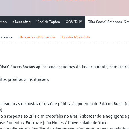
Global Snakebite Research
LactaHub – Breastfeeding
Global Outbreaks Research
Knowledge
Vivli Knowledge Hub
Global Birth Defects
tion
eLearning
Health Topics
COVID-19
Zika Social Sciences N
Sub-Saharan Congenital Anomalies
Fiocruz
Network
Antimicrobial Resistance (AM
Global Health Data Science
EDCTP Knowledge Hub
rnança
Resources/Recursos
Contact/Contato
Global Cancer Research
PediCAP
Africa CDC
Childhood Acute Illness and
AI for Global Health Research
Nutrition Resources
Global Medicines Safety
ALERRT
e Zika Ciências Sociais aplica para esquemas de financiamento, sempre c
UCL Innovative CTU Capacity
Brain Infections Global
Strengthening Hub
Research Capacity Network
es projetos e instituições.
RESEARCH TOOLS
Resources designed to help you.
Site Finder
Resources Gateway
ando as respostas em saúde pública à epidemia de Zika no Brasil (co
Process Map
Global Health Research Proce
y)
Global Health Training Centre
Map
 a resposta ao Zika e microcefalia no Brasil: abordando a negligência
e Pimenta / Fiocruz e João Nunes / Universidade de York