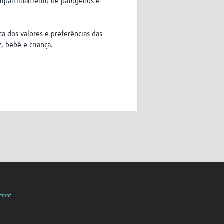
ompartilhamento de patógenos e
a dos valores e preferências das
, bebê e criança.
pment