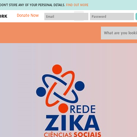
 DON'T STORE ANY OF YOUR PERSONAL DETAILS.
FIND OUT MORE
Donate Now
MEMBER SITES
A network of members around the world.
J
Africa Pandemic Sciences
ARCH
Collaborative Hub
IHR-SP
GLOW-CAT
Virtual Biorepository
Mind-Brain Health
CONNECT
RHEON Hub
Rapid Support Team
Plants for Health
The Global Health Network Af
Fleming Fund Knowledge Hub
The Global Health Network A
Global Migrant & Refugee Health
The Global Health Network L
ODIN Wastewater Surveillance
The Global Health Network 
Project
Global Health Bioethics
CEPI Technical Resources
Global Pandemic Planning
UK Overseas Territories Public
ACROSS
Health Network
EPIDEMIC ETHICS
MIRNA
Global Vector Hub
Global Malaria Research
Global Health Economics