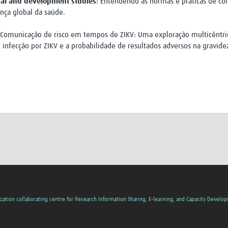
onal and development studies
: Entendendo as normas e práticas de c
nça global da saúde.
 Comunicação de risco em tempos de ZIKV: Uma exploração multicêntric
 infecção por ZIKV e a probabilidade de resultados adversos na gravidez
zation collaborating centre for Research Information Sharing, E-learning, and Capacity Develo