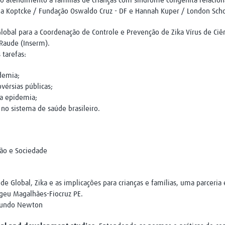
o atendimento a famílias de crianças com síndrome congênita relacionad
a Koptcke / Fundação Oswaldo Cruz - DF e Hannah Kuper / London Scho
obal para a Coordenação de Controle e Prevenção de Zika Vírus de Ciênc
 Raude (Inserm).
tarefas:
demia;
ovérsias públicas;
a epidemia;
no sistema de saúde brasileiro.
ação e Sociedade
e Global, Zika e as implicações para crianças e famílias, uma parceria
ggeu Magalhães-Fiocruz PE.
 Fundo Newton