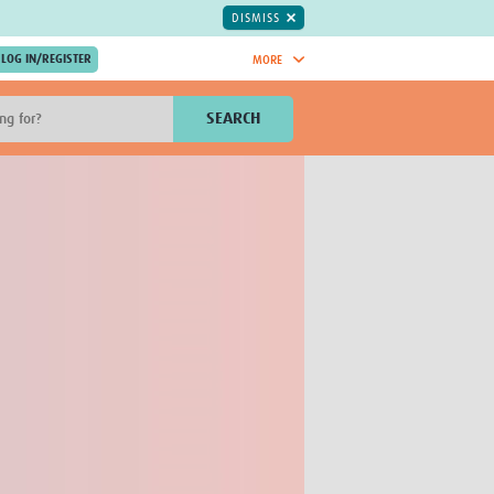
DISMISS
MORE
OIN NOW.
SEARCH
Global Research Nurses
mesh
TDR Knowledge Hub
Global Health Coordinators
Global Health Laboratories
rica
Global Health Methodology
sia
Research
AC
Global Health Social Science
MENA
Global Health Trials
Mother Child Health
Global Pregnancy CoLab
INTERGROWTH-21ˢᵗ
ISARIC
WEPHREN
East African Consortium for Clinical